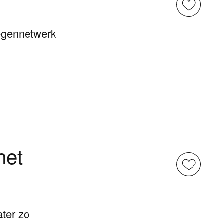
wegennetwerk
het
ter zo