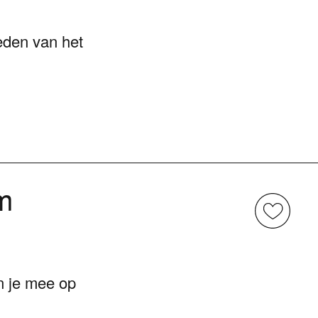
eden van het
m
n je mee op