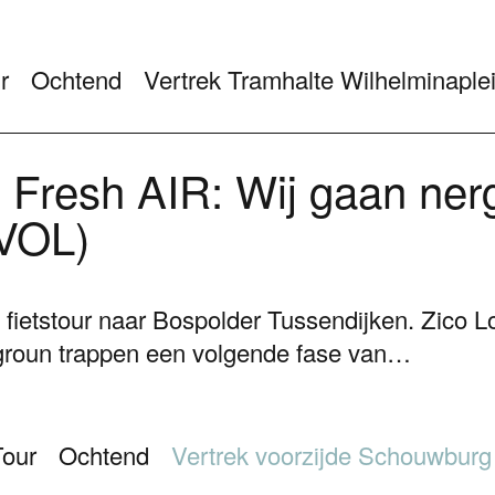
r
Ochtend
Vertrek Tramhalte Wilhelminaple
Fresh AIR: Wij gaan ner
VOL)
ietstour naar Bospolder Tussendijken. Zico L
oun trappen een volgende fase van…
Tour
Ochtend
Vertrek voorzijde Schouwburg