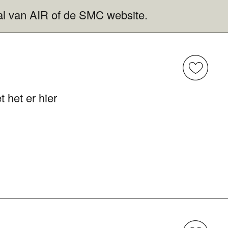
aal van AIR of de SMC website.
t het er hier