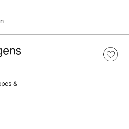
in
gens
opes &