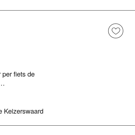
e
per fiets de
k…
te Keizerswaard