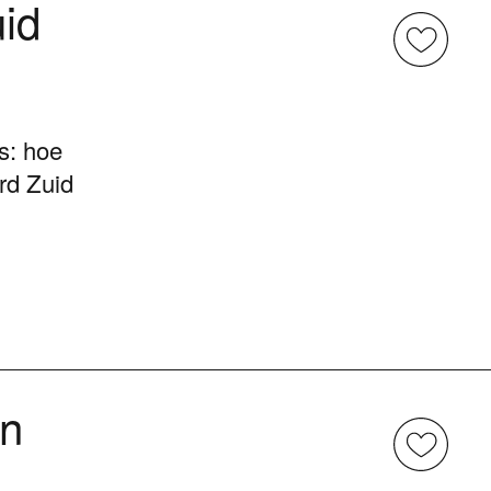
id
s: hoe
rd Zuid
in